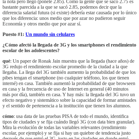
la nota pero llegó (ponele 2.85). Como la gente que se saco 2.75 es
bastante parecida a la que se sacó 2.85, podemos decir que la
diferencia salarial futura (si existe) debería estar causada por lo único
que los diferencia: unos medio que por azar no pudieron seguir
Economía y otros medio que por azar sí.
Puesto #1:
Un mundo sin celulares
¿Cómo afectó la llegada de 3G y los smartphones el rendimiento
escolar de los adolescentes?
qué
: Un paper de Ronak Jain muestra que la llegada (hace años) de
3G redujo el rendimiento escolar promedio de la ciudad a la que
llegaba. La llega del 3G también aumento la probabilidad de que los
pibes tengan el smartphone (no cualquier teléfono, los que tienen
interné) en casa. También aumentó la probabilidad de que browseen
en casa y la frecuencia de uso de Internet en general (40 minutos
más por día), también en casa. Y hay más: la llegada del 3G tuvo un
efecto negativo y sistemático sobre la capacidad de formar amistades
y el sentido de pertenencia a la institución que tienen los alumnos.
cómo
: usa data de las pruebas PISA de todo el mundo, identifica
tipos de ciudades y se fija cuándo llegó 3G (con data bien granular).
Mira la evolución de todas las variables relevantes (rendimiento
escolar, por ejemplo) y se fija si hay un quiebre de tendencia justo
después de que entró el 3G, justo en las ciudades en donde entró