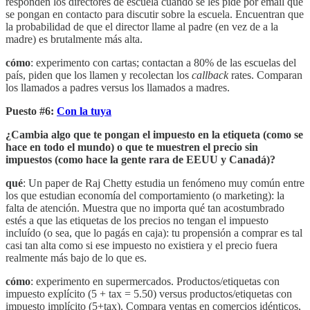
responden los directores de escuela cuando se les pide por email que
se pongan en contacto para discutir sobre la escuela. Encuentran que
la probabilidad de que el director llame al padre (en vez de a la
madre) es brutalmente más alta.
cómo
: experimento con cartas; contactan a 80% de las escuelas del
país, piden que los llamen y recolectan los
callback
rates. Comparan
los llamados a padres versus los llamados a madres.
Puesto #6:
Con la tuya
¿Cambia algo que te pongan el impuesto en la etiqueta (como se
hace en todo el mundo) o que te muestren el precio sin
impuestos (como hace la gente rara de EEUU y Canadá)?
qué
: Un paper de Raj Chetty estudia un fenómeno muy común entre
los que estudian economía del comportamiento (o marketing): la
falta de atención. Muestra que no importa qué tan acostumbrado
estés a que las etiquetas de los precios no tengan el impuesto
incluído (o sea, que lo pagás en caja): tu propensión a comprar es tal
casi tan alta como si ese impuesto no existiera y el precio fuera
realmente más bajo de lo que es.
cómo
: experimento en supermercados. Productos/etiquetas con
impuesto explícito (5 + tax = 5.50) versus productos/etiquetas con
impuesto implícito (5+tax). Compara ventas en comercios idénticos,