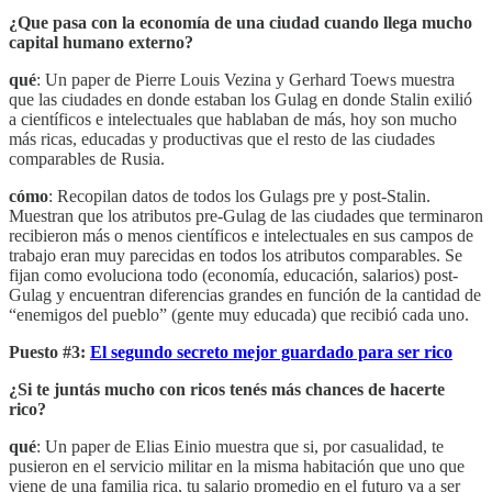
¿Que pasa con la economía de una ciudad cuando llega mucho
capital humano externo?
qué
: Un paper de Pierre Louis Vezina y Gerhard Toews muestra
que las ciudades en donde estaban los Gulag en donde Stalin exilió
a científicos e intelectuales que hablaban de más, hoy son mucho
más ricas, educadas y productivas que el resto de las ciudades
comparables de Rusia.
cómo
: Recopilan datos de todos los Gulags pre y post-Stalin.
Muestran que los atributos pre-Gulag de las ciudades que terminaron
recibieron más o menos científicos e intelectuales en sus campos de
trabajo eran muy parecidas en todos los atributos comparables. Se
fijan como evoluciona todo (economía, educación, salarios) post-
Gulag y encuentran diferencias grandes en función de la cantidad de
“enemigos del pueblo” (gente muy educada) que recibió cada uno.
Puesto #3:
El segundo secreto mejor guardado para ser rico
¿Si te juntás mucho con ricos tenés más chances de hacerte
rico?
qué
: Un paper de Elias Einio muestra que si, por casualidad, te
pusieron en el servicio militar en la misma habitación que uno que
viene de una familia rica, tu salario promedio en el futuro va a ser