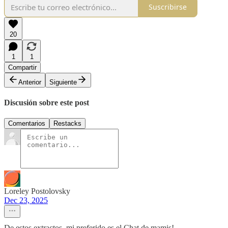
Suscribirse
20
1
1
Compartir
Anterior
Siguiente
Discusión sobre este post
Comentarios
Restacks
Loreley Postolovsky
Dec 23, 2025
De estos extractos, mi preferido es el Chat de mamis!