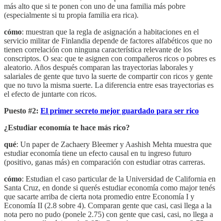
más alto que si te ponen con uno de una familia más pobre
(especialmente si tu propia familia era rica).
cómo
: muestran que la regla de asignación a habitaciones en el
servicio militar de Finlandia depende de factores alfabéticos que no
tienen correlación con ninguna característica relevante de los
conscriptos. O sea: que te asignen con compañeros ricos o pobres es
aleatorio. Años después comparan las trayectorias laborales y
salariales de gente que tuvo la suerte de compartir con ricos y gente
que no tuvo la misma suerte. La diferencia entre esas trayectorias es
el efecto de juntarte con ricos.
Puesto #2:
El primer secreto mejor guardado para ser rico
¿Estudiar economía te hace más rico?
qué
: Un paper de Zachaery Bleemer y Aashish Mehta muestra que
estudiar economía tiene un efecto causal en tu ingreso futuro
(positivo, ganas más) en comparación con estudiar otras carreras.
cómo
: Estudian el caso particular de la Universidad de California en
Santa Cruz, en donde si querés estudiar economía como major tenés
que sacarte arriba de cierta nota promedio entre Economía I y
Economía II (2.8 sobre 4). Comparan gente que casi, casi llega a la
nota pero no pudo (ponele 2.75) con gente que casi, casi, no llega a