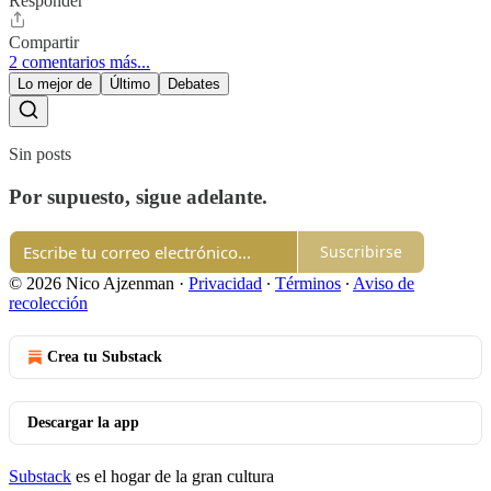
Responder
Compartir
2 comentarios más...
Lo mejor de
Último
Debates
Sin posts
Por supuesto, sigue adelante.
Suscribirse
© 2026 Nico Ajzenman
·
Privacidad
∙
Términos
∙
Aviso de
recolección
Crea tu Substack
Descargar la app
Substack
es el hogar de la gran cultura