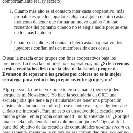
comportamiento real (y secreto):
Cuanto más alto es el contacto inter-casta cooperativo, más
probable es que los jugadores elijan a alguien de otra casta al
momento de tener que formar un nuevo equipo (¿te trae
recuerdos del primario cuando no te elegia nadie porque eras
de los más bajitos?)
Cuanto más alto es el contacto inter-casta cooperativo, los
jugadores confían más en miembros de otras castas.
O sea: la mezcla entre grupos con fines cooperativos baja los
prejuicios. La mezcla con fines no cooperativos, no.
¿Si le creemos
a estos resultados diría que la idea de la escuela progre de
Evanston de separar a los grados por colores no es la mejor
estrategia para reducir los prejuicios entre grupos, no?
Algo personal, que tal vez no le interese a nadie (pero se joden
porque es mi Newsletter). Yo hice la secundaria en ORT, una
escuela judía que tiene la particularidad de tener una proporción
altísima de alumnos no judíos (no sé cuánto exacto, si alguien sabe
el dato me interesa) . Para mi esto es un activo de la escuela pero
mucha gente - en la propia comunidad - no lo entiende así. ¿Por qué
una escuela judía tendría tantos alumnos no judíos? Digo, al final
parte del objetivo de las escuelas de comunidades
no-mainstream
es,
precisamente, mantener la cultura de esa comunidad que, por ser
no-