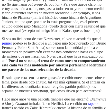
no (lo que llama
out-group derogation
). Para que quede claro: no
estoy acusando a nadie, nos pasa a todos en mayor o menor medida
y con diferentes facetas de nuestra identidad. Por ejemplo, si sos
hincha de Platense (mi rival histórico como hincha de Argentinos
Juniors, equipo que, por si te lo estás preguntando, es el primer
equipo donde jugó Maradona) puedo decir con cierta seguridad que
me caés mal (excepto mi amigo Martín Kalos, que es buen tipo).
Si sos un fiel lector de este Newsletter, tal vez te acordarás que el
primer
posteo se lo dediqué a un paper mío (coautoreado con Bruno
Ferman y Pedro Sant’Anna) sobre como la identidad política en
momentos de polarización extrema nos condiciona hasta en el tipo
de amigos que nos hacemos. No es casual que haya empezado por
ahí.
Por si no se nota, el tema de como nuestro comportamiento
está cada vez más moldeado por nuestra pertenencia identitaria
me parece de los más relevantes de la década.
Resulta que esta semana tuve ganas de escribir nuevamente sobre el
tema, pero desde otro ángulo, tal vez más optimista. Si el énfasis en
las diferencias identitarias (raza, religión, partido político) nos
separan de nuestros
out-group
, qué cosas sirven para acercarnos?
Hace unos años vi una película francesa que me encantó:
Bienvenue
à Marly-Gomont
(mirala, ‘ta en Netflix). La escribió un
rapero
francés nacido en Zaire (Kamini) y cuenta la historia de su familia y,