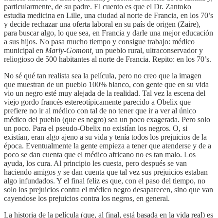
particularmente, de su padre. El cuento es que el Dr. Zantoko
estudia medicina en Lille, una ciudad al norte de Francia, en los 70’s
y decide rechazar una oferta laboral en su país de origen (Zaire),
para buscar algo, lo que sea, en Francia y darle una mejor educación
a sus hijos. No pasa mucho tiempo y consigue trabajo: médico
municipal en
Marly-Gomont,
un pueblo rural, ultraconservador y
reliogioso de 500 habitantes al norte de Francia. Repito: en los 70’s.
No sé qué tan realista sea la película, pero no creo que la imagen
que muestran de un pueblo 100% blanco, con gente que en su vida
vio un negro esté muy alejada de la realidad. Tal vez la escena del
viejo gordo francés estereotípicamente parecido a Obelix que
prefiere no ir al médico con tal de no tener que ir a ver al único
médico del pueblo (que es negro) sea un poco exagerada. Pero solo
un poco. Para el pseudo-Obelix no existían los negros. O, si
existían, eran algo ajeno a su vida y tenía todos los prejuicios de la
época. Eventualmente la gente empieza a tener que atenderse y de a
poco se dan cuenta que el médico africano no es tan malo. Los
ayuda, los cura. Al principio les cuesta, pero después se van
haciendo amigos y se dan cuenta que tal vez sus prejuicios estaban
algo infundados. Y el final feliz es que, con el paso del tiempo, no
solo los prejuicios contra el médico negro desaparecen, sino que van
cayendose los prejuicios contra los negros, en general.
La historia de la película (que, al final, está basada en la vida real) es