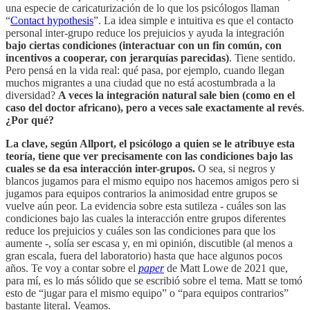
una especie de caricaturización de lo que los psicólogos llaman
“
Contact hypothesis
”. La idea simple e intuitiva es que el contacto
personal inter-grupo reduce los prejuicios y ayuda la integración
bajo ciertas condiciones (interactuar con un fin común, con
incentivos a cooperar, con jerarquías parecidas)
. Tiene sentido.
Pero pensá en la vida real: qué pasa, por ejemplo, cuando llegan
muchos migrantes a una ciudad que no está acostumbrada a la
diversidad?
A veces la integración natural sale bien (como en el
caso del doctor africano), pero a veces sale exactamente al revés
.
¿Por qué?
La clave, según Allport, el psicólogo a quien se le atribuye esta
teoría, tiene que ver precisamente con las condiciones bajo las
cuales se da esa interacción inter-grupos.
O sea, si negros y
blancos jugamos para el mismo equipo nos hacemos amigos pero si
jugamos para equipos contrarios la animosidad entre grupos se
vuelve aún peor. La evidencia sobre esta sutileza - cuáles son las
condiciones bajo las cuales la interacción entre grupos diferentes
reduce los prejuicios y cuáles son las condiciones para que los
aumente -, solía ser escasa y, en mi opinión, discutible (al menos a
gran escala, fuera del laboratorio) hasta que hace algunos pocos
años. Te voy a contar sobre el
paper
de Matt Lowe de 2021 que,
para mí, es lo más sólido que se escribió sobre el tema. Matt se tomó
esto de “jugar para el mismo equipo” o “para equipos contrarios”
bastante literal. Veamos.