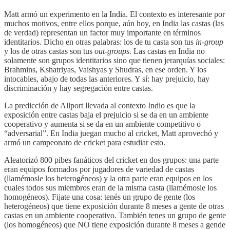
Matt armó un experimento en la India. El contexto es interesante por
muchos motivos, entre ellos porque, aún hoy, en India las castas (las
de verdad) representan un factor muy importante en términos
identitarios. Dicho en otras palabras: los de tu casta son tus
in-group
y los de otras castas son tus
out-groups
. Las castas en India no
solamente son grupos identitarios sino que tienen jerarquías sociales:
Brahmins, Kshatriyas, Vaishyas y Shudras, en ese orden. Y los
intocables, abajo de todas las anteriores. Y sí: hay prejuicio, hay
discriminación y hay segregación entre castas.
La predicción de Allport llevada al contexto Indio es que la
exposición entre castas baja el prejuicio si se da en un ambiente
cooperativo y aumenta si se da en un ambiente competitivo o
“adversarial”. En India juegan mucho al cricket, Matt aprovechó y
armó un campeonato de cricket para estudiar esto.
Aleatorizó 800 pibes fanáticos del cricket en dos grupos: una parte
eran equipos formados por jugadores de variedad de castas
(llamémosle los heterogéneos) y la otra parte eran equipos en los
cuales todos sus miembros eran de la misma casta (llamémosle los
homogéneos). Fijate una cosa: tenés un grupo de gente (los
heterogéneos) que tiene exposición durante 8 meses a gente de otras
castas en un ambiente cooperativo. También tenes un grupo de gente
(los homogéneos) que NO tiene exposición durante 8 meses a gende