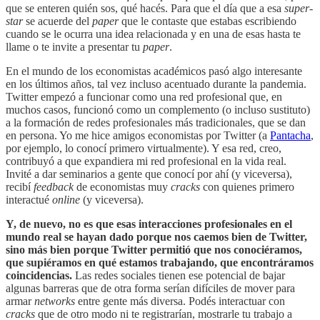
que se enteren quién sos, qué hacés. Para que el día que a esa
super-
star
se acuerde del
paper
que le contaste que estabas escribiendo
cuando se le ocurra una idea relacionada y en una de esas hasta te
llame o te invite a presentar tu
paper
.
En el mundo de los economistas académicos pasó algo interesante
en los últimos años, tal vez incluso acentuado durante la pandemia.
Twitter empezó a funcionar como una red profesional que, en
muchos casos, funcionó como un complemento (o incluso sustituto)
a la formación de redes profesionales más tradicionales, que se dan
en persona. Yo me hice amigos economistas por Twitter (a
Pantacha
,
por ejemplo, lo conocí primero virtualmente). Y esa red, creo,
contribuyó a que expandiera mi red profesional en la vida real.
Invité a dar seminarios a gente que conocí por ahí (y viceversa),
recibí
feedback
de economistas muy
cracks
con quienes primero
interactué
online
(y viceversa).
Y, de nuevo, no es que esas interacciones profesionales en el
mundo real se hayan dado porque nos caemos bien de Twitter,
sino más bien porque Twitter permitió que nos conociéramos,
que supiéramos en qué estamos trabajando, que encontráramos
coincidencias.
Las redes sociales tienen ese potencial de bajar
algunas barreras que de otra forma serían difíciles de mover para
armar
networks
entre gente más diversa. Podés interactuar con
cracks
que de otro modo ni te registrarían, mostrarle tu trabajo a