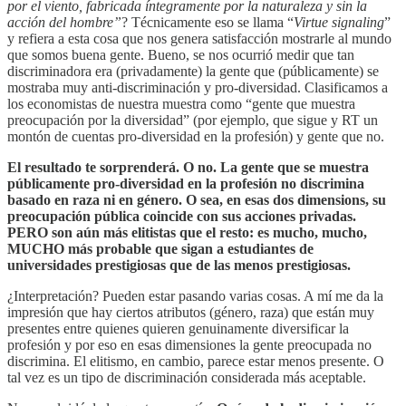
por el viento, fabricada íntegramente por la naturaleza y sin la
acción del hombre”
? Técnicamente eso se llama “
Virtue signaling
”
y refiera a esta cosa que nos genera satisfacción mostrarle al mundo
que somos buena gente. Bueno, se nos ocurrió medir que tan
discriminadora era (privadamente) la gente que (públicamente) se
mostraba muy anti-discriminación y pro-diversidad. Clasificamos a
los economistas de nuestra muestra como “gente que muestra
preocupación por la diversidad” (por ejemplo, que sigue y RT un
montón de cuentas pro-diversidad en la profesión) y gente que no.
El resultado te sorprenderá. O no. La gente que se muestra
públicamente pro-diversidad en la profesión no discrimina
basado en raza ni en género. O sea, en esas dos dimensions, su
preocupación pública coincide con sus acciones privadas.
PERO son aún más elitistas que el resto: es mucho, mucho,
MUCHO más probable que sigan a estudiantes de
universidades prestigiosas que de las menos prestigiosas.
¿Interpretación? Pueden estar pasando varias cosas. A mí me da la
impresión que hay ciertos atributos (género, raza) que están muy
presentes entre quienes quieren genuinamente diversificar la
profesión y por eso en esas dimensiones la gente preocupada no
discrimina. El elitismo, en cambio, parece estar menos presente. O
tal vez es un tipo de discriminación considerada más aceptable.