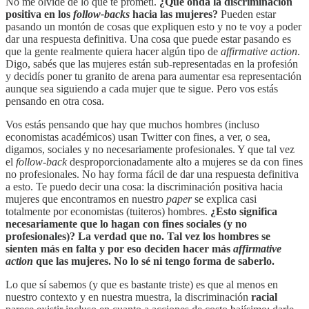
No me olvidé de lo que te prometí.
¿Qué onda la discriminación
positiva en los
follow-backs
hacia las mujeres?
Pueden estar
pasando un montón de cosas que expliquen esto y no te voy a poder
dar una respuesta definitiva. Una cosa que puede estar pasando es
que la gente realmente quiera hacer algún tipo de
affirmative action
.
Digo, sabés que las mujeres están sub-representadas en la profesión
y decidís poner tu granito de arena para aumentar esa representación
aunque sea siguiendo a cada mujer que te sigue. Pero vos estás
pensando en otra cosa.
Vos estás pensando que hay que muchos hombres (incluso
economistas académicos) usan Twitter con fines, a ver, o sea,
digamos, sociales y no necesariamente profesionales. Y que tal vez
el
follow-back
desproporcionadamente alto a mujeres se da con fines
no profesionales. No hay forma fácil de dar una respuesta definitiva
a esto. Te puedo decir una cosa: la discriminación positiva hacia
mujeres que encontramos en nuestro
paper
se explica casi
totalmente por economistas (tuiteros) hombres.
¿Esto significa
necesariamente que lo hagan con fines sociales (y no
profesionales)? La verdad que no. Tal vez los hombres se
sienten más en falta y por eso deciden hacer más
affirmative
action
que las mujeres. No lo sé ni tengo forma de saberlo.
Lo que sí sabemos (y que es bastante triste) es que al menos en
nuestro contexto y en nuestra muestra, la discriminación
racial