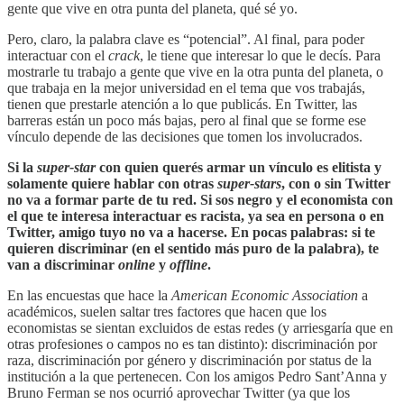
gente que vive en otra punta del planeta, qué sé yo.
Pero, claro, la palabra clave es “potencial”. Al final, para poder
interactuar con el
crack
, le tiene que interesar lo que le decís. Para
mostrarle tu trabajo a gente que vive en la otra punta del planeta, o
que trabaja en la mejor universidad en el tema que vos trabajás,
tienen que prestarle atención a lo que publicás. En Twitter, las
barreras están un poco más bajas, pero al final que se forme ese
vínculo depende de las decisiones que tomen los involucrados.
Si la
super-star
con quien querés armar un vínculo
es elitista y
solamente quiere hablar con otras
super-stars
, con o sin Twitter
no va a formar parte de tu red. Si sos negro y el economista con
el que te interesa interactuar es racista, ya sea en persona o en
Twitter, amigo tuyo no va a hacerse. En pocas palabras: si te
quieren discriminar (en el sentido más puro de la palabra), te
van a discriminar
online
y
offline
.
En las encuestas que hace la
American Economic Association
a
académicos, suelen saltar tres factores que hacen que los
economistas se sientan excluidos de estas redes (y arriesgaría que en
otras profesiones o campos no es tan distinto): discriminación por
raza, discriminación por género y discriminación por status de la
institución a la que pertenecen. Con los amigos Pedro Sant’Anna y
Bruno Ferman se nos ocurrió aprovechar Twitter (ya que los