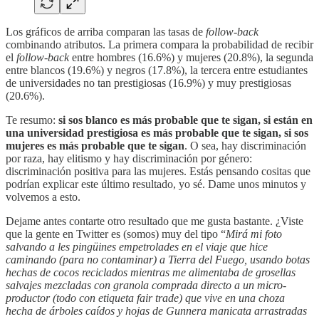
Los gráficos de arriba comparan las tasas de
follow-back
combinando atributos. La primera compara la probabilidad de recibir
el
follow-back
entre hombres (16.6%) y mujeres (20.8%), la segunda
entre blancos (19.6%) y negros (17.8%), la tercera entre estudiantes
de universidades no tan prestigiosas (16.9%) y muy prestigiosas
(20.6%).
Te resumo:
si sos blanco es más probable que te sigan, si están en
una universidad prestigiosa es más probable que te sigan, si sos
mujeres es más probable que te sigan
. O sea, hay discriminación
por raza, hay elitismo y hay discriminación por género:
discriminación positiva para las mujeres. Estás pensando cositas que
podrían explicar este último resultado, yo sé. Dame unos minutos y
volvemos a esto.
Dejame antes contarte otro resultado que me gusta bastante. ¿Viste
que la gente en Twitter es (somos) muy del tipo “
Mirá mi foto
salvando a les pingüines empetrolades en el viaje que hice
caminando (para no contaminar) a Tierra del Fuego, usando botas
hechas de cocos reciclados mientras me alimentaba de grosellas
salvajes mezcladas con granola comprada directo a un micro-
productor (todo con etiqueta fair trade) que vive en una choza
hecha de árboles caídos y hojas de Gunnera manicata arrastradas