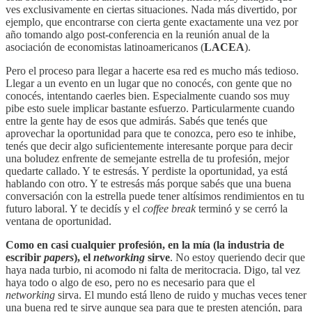
ves exclusivamente en ciertas situaciones. Nada más divertido, por
ejemplo, que encontrarse con cierta gente exactamente una vez por
año tomando algo post-conferencia en la reunión anual de la
asociación de economistas latinoamericanos (
LACEA
).
Pero el proceso para llegar a hacerte esa red es mucho más tedioso.
Llegar a un evento en un lugar que no conocés, con gente que no
conocés, intentando caerles bien. Especialmente cuando sos muy
pibe esto suele implicar bastante esfuerzo. Particularmente cuando
entre la gente hay de esos que admirás. Sabés que tenés que
aprovechar la oportunidad para que te conozca, pero eso te inhibe,
tenés que decir algo suficientemente interesante porque para decir
una boludez enfrente de semejante estrella de tu profesión, mejor
quedarte callado. Y te estresás. Y perdiste la oportunidad, ya está
hablando con otro. Y te estresás más porque sabés que una buena
conversación con la estrella puede tener altísimos rendimientos en tu
futuro laboral. Y te decidís y el
coffee break
terminó y se cerró la
ventana de oportunidad.
Como en casi cualquier profesión, en la mía (la industria de
escribir
papers
), el
networking
sirve
. No estoy queriendo decir que
haya nada turbio, ni acomodo ni falta de meritocracia. Digo, tal vez
haya todo o algo de eso, pero no es necesario para que el
networking
sirva. El mundo está lleno de ruido y muchas veces tener
una buena red te sirve aunque sea para que te presten atención, para