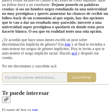
parece existir incluso en cuanto a acciones de costo bajísimo: darle
un
follow-back
a un estudiante.
Dejame ponerlo en palabras
crudas: si sos un hombre negro estudiando en una universidad
no muy prestigiosa y querés aumentar las chances de recibir un
follow-back de un economista al que seguís, hay dos opciones
que te van a dar un resultado muy parecido: moverte a una
universidad super prestigiosa o quedarte en donde estás pero
hacerte blanco. O sea que en realidad tenés una sola opción.
¿Te acordás que hace unos meses escribí un post sobre
discriminación implícita de género? Era
éste
y al final te invitaba a
auto-testear tus sesgos de género implícitos. Hoy te invito a que te
auto-testees el sesgo implícito racial. Hacelo
acá
y después me
contás.
No me discrimines y suscribite acá:
Suscribirse
Te puede interesar
El paper de hoy es
este
.