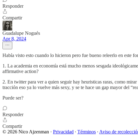
Responder
Compartir
Guadalupe Nogués
Apr 8, 2024
Había visto esto cuando lo hicieron pero fue bueno releerlo en este f
1. La academia en economía está mucho menos sesgada ideológicamente 
affirmative action?
2. En twitter para ver a quien seguir hay heuristicas raras, como mira
tracción eso ya lo vuelve más sexy, y se te hace un gap mayor del “rea
Puede ser?
Responder
Compartir
© 2026 Nico Ajzenman
·
Privacidad
∙
Términos
∙
Aviso de recolecció