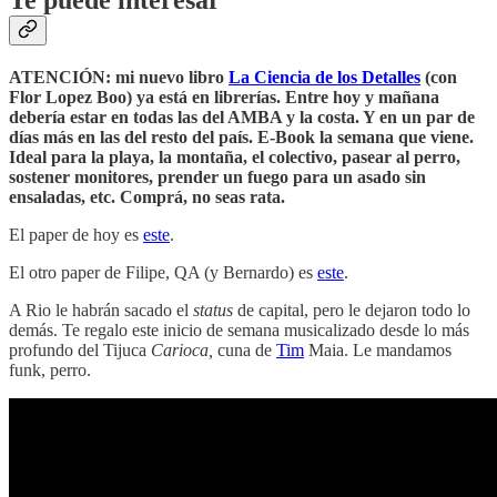
Te puede interesar
ATENCIÓN: mi nuevo libro
La Ciencia de los Detalles
(con
Flor Lopez Boo) ya está en librerías. Entre hoy y mañana
debería estar en todas las del AMBA y la costa. Y en un par de
días más en las del resto del país. E-Book la semana que viene.
Ideal para la playa, la montaña, el colectivo, pasear al perro,
sostener monitores, prender un fuego para un asado sin
ensaladas, etc. Comprá, no seas rata.
El paper de hoy es
este
.
El otro paper de Filipe, QA (y Bernardo) es
este
.
A Rio le habrán sacado el
status
de capital, pero le dejaron todo lo
demás. Te regalo este inicio de semana musicalizado desde lo más
profundo del Tijuca
Carioca,
cuna de
Tim
Maia. Le mandamos
funk, perro.