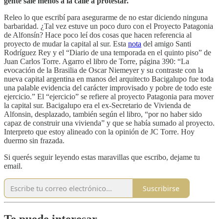
gente sale menos a la calle a protestar.
Releo lo que escribí para asegurarme de no estar diciendo ninguna
barbaridad. ¿Tal vez estuve un poco duro con el Proyecto Patagonia
de Alfonsín? Hace poco leí dos cosas que hacen referencia al
proyecto de mudar la capital al sur. Esta
nota
del amigo Santi
Rodríguez Rey y el “Diario de una temporada en el quinto piso” de
Juan Carlos Torre. Agarro el libro de Torre, página 390: “La
evocación de la Brasilia de Oscar Niemeyer y su contraste con la
nueva capital argentina en manos del arquitecto Bacigalupo fue toda
una palable evidencia del carácter improvisado y pobre de todo este
ejercicio.” El “ejercicio” se refiere al proyecto Patagonia para mover
la capital sur. Bacigalupo era el ex-Secretario de Vivienda de
Alfonsin, desplazado, también según el libro, “por no haber sido
capaz de construir una vivienda” y que se había sumado al proyecto.
Interpreto que estoy alineado con la opinión de JC Torre. Hoy
duermo sin frazada.
Si querés seguir leyendo estas maravillas que escribo, dejame tu
email.
Suscribirse