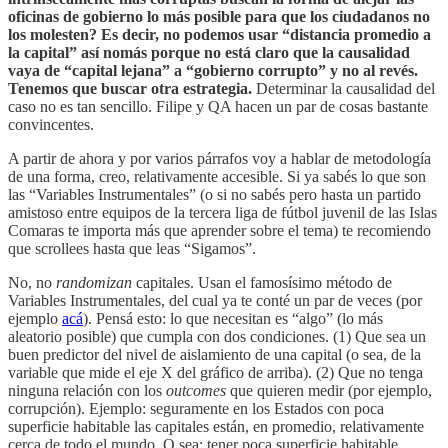
oficinas de gobierno lo más posible para que los ciudadanos no
los molesten? Es decir, no podemos usar “distancia promedio a
la capital” así nomás porque no está claro que la causalidad
vaya de “capital lejana” a “gobierno corrupto” y no al revés.
Tenemos que buscar otra estrategia.
Determinar la causalidad del
caso no es tan sencillo. Filipe y QA hacen un par de cosas bastante
convincentes.
A partir de ahora y por varios párrafos voy a hablar de metodología
de una forma, creo, relativamente accesible. Si ya sabés lo que son
las “Variables Instrumentales” (o si no sabés pero hasta un partido
amistoso entre equipos de la tercera liga de fútbol juvenil de las Islas
Comaras te importa más que aprender sobre el tema) te recomiendo
que scrollees hasta que leas “Sigamos”.
No, no
randomizan
capitales. Usan el famosísimo método de
Variables Instrumentales, del cual ya te conté un par de veces (por
ejemplo
acá
). Pensá esto: lo que necesitan es “algo” (lo más
aleatorio posible) que cumpla con dos condiciones. (1) Que sea un
buen predictor del nivel de aislamiento de una capital (o sea, de la
variable que mide el eje X del gráfico de arriba). (2) Que no tenga
ninguna relación con los
outcomes
que quieren medir (por ejemplo,
corrupción). Ejemplo: seguramente en los Estados con poca
superficie habitable las capitales están, en promedio, relativamente
cerca de todo el mundo. O sea: tener poca superficie habitable