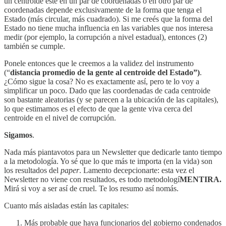
un centroide esté en un par de coordenadas o en otro par de
coordenadas depende exclusivamente de la forma que tenga el
Estado (más circular, más cuadrado). Si me creés que la forma del
Estado no tiene mucha influencia en las variables que nos interesa
medir (por ejemplo, la corrupción a nivel estadual), entonces (2)
también se cumple.
Ponele entonces que le creemos a la validez del instrumento
(“
distancia promedio de la gente al centroide del Estado”)
.
¿Cómo sigue la cosa? No es exactamente así, pero te lo voy a
simplificar un poco. Dado que las coordenadas de cada centroide
son bastante aleatorias (y se parecen a la ubicación de las capitales),
lo que estimamos es el efecto de que la gente viva cerca del
centroide en el nivel de corrupción.
Sigamos
.
Nada más piantavotos para un Newsletter que dedicarle tanto tiempo
a la metodología. Yo sé que lo que más te importa (en la vida) son
los resultados del
paper
. Lamento decepcionarte: esta vez el
Newsletter no viene con resultados, es todo metodologí
MENTIRA.
Mirá si voy a ser así de cruel. Te los resumo así nomás.
Cuanto más aisladas están las capitales:
Más probable que haya funcionarios del gobierno condenados