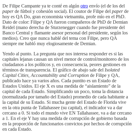
De Filipe Campante ya te conté en algún
otro
envío (el de los del
paper
de fútbol y cohesión social). El coutor de Filipe del
paper
de
hoy es QA Do, gran economista vietnamita, profe mío en el PhD.
Dato de color: Filipe y QA fueron compañeros de PhD de Demian
Reidel (mano derecha de Sturzenegger cuando fue presidente del
Banco Central y flamante asesor personal del presidente, según los
medios). Creo que nunca hablé del tema con Filipe, pero QA
siempre me habló muy elogiosamente de Demian.
Yendo al punto. La pregunta que nos interesa responder es si las
capitales lejanas causan un nivel menor de control/monitoreo de los
ciudadanos a los políticos y, en consecuencia, peores gestiones en
términos de transparencia. El gráfico de abajo sale del
Isolated
Capital Cities, Accountability and Corruption
de Filipe y QA,
publicado hace ya varios años. Cada puntito es un Estado de
Estados Unidos. El eje X es una medida de “aislamiento” de la
capital de cada Estado. Simplificando un poco, toma la distancia
(normalizada por tamaño del Estado) promedio de cada habitante a
la capital de su Estado. Si mucha gente del Estado de Florida vive
en la otra punta de Tallahassee (su capital), el indicador va a dar
cercano a 0. Si todo el mundo vive EN Tallahassee, va a dar cercano
a 1. En el eje Y hay una medida de corrupción de gobierno basada
en la proporción de funcionarios convictos por hechos de corrupción
en cada Estado.