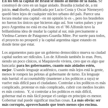
En los 60s la capital de Brasil se mudó al medio de la nada.
Se
construyó de cero en un lugar aislado. Brasilia (ciudad de, a mi
juicio,
mal
diseño, planificada por Lucio Costa y Oscar Niemeyer)
quedó bien lejos de cualquier núcleo urbano del país. Parece una
locura mudar una capital - en mi opinión lo es -, pero los brasileños
no fueron los únicos que hicieron algo así. Son varios países y por
poco Argentina no está en esa lista: en el ’86 Alfonsín tuvo la
brillantísima idea de mudar la capital al sur, más precisamente a
Viedma-Carmen de Patagones-Guardia Mitre. Por suerte para todos,
el proyecto no prosperó y la capital argentina sigue estando en
donde tiene que estar.
Los argumentos para que un gobierno democrático mueva su ciudad
capital suelen ser ridículos. Los de Alfonsín también lo eran. Pero,
siendo un poco cínicos, si Maquiavelo viviera, creo que es algo que
bancaría:
para los gobernantes, cuanto más aislados estén,
mejor
. Usando lenguaje académico, cuanto más lejos está la gente,
menos le rompen las pelotas al gobernante de turno. En lenguaje
más barrial: el
accountability
(mantener a los politicos a raya) se
vuelve más difícil para el ciudadano. Controlar a los políticos es más
complicado, protestar es más complicado, cubrir con medios locales
es más costoso. Y, si controlar a los politicos es más difícil,
gobernar mal es más fácil porque el castigo en principio es menor.
Gobernar mal puede significar muchas cosas.
La más obvia: ser
más corrupto, aprovechando que tenés menos ojos encima.