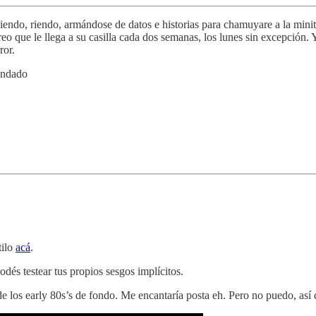
iendo, riendo, armándose de datos e historias para chamuyare a la minita
reo que le llega a su casilla cada dos semanas, los lunes sin excepción.
ror.
mendado
tilo
acá
.
odés testear tus propios sesgos implícitos.
o de los early 80s’s de fondo. Me encantaría posta eh. Pero no puedo, a