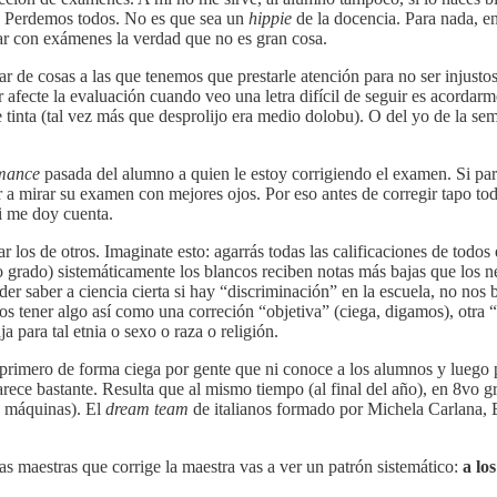
o). Perdemos todos. No es que sea un
hippie
de la docencia. Para nada, e
uar con exámenes la verdad que no es gran cosa.
e cosas a las que tenemos que prestarle atención para no ser injustos
fecte la evaluación cuando veo una letra difícil de seguir es acordarme
tinta (tal vez más que desprolijo era medio dolobu). O del yo de la se
mance
pasada del alumno a quien le estoy corrigiendo el examen. Si par
a mirar su examen con mejores ojos. Por eso antes de corregir tapo tod
ni me doy cuenta.
icar los de otros. Imaginate esto: agarrás todas las calificaciones de to
grado) sistemáticamente los blancos reciben notas más bajas que los ne
r saber a ciencia cierta si hay “discriminación” en la escuela, no nos ba
s tener algo así como una correción “objetiva” (ciega, digamos), otra 
a para tal etnia o sexo o raza o religión.
rimero de forma ciega por gente que ni conoce a los alumnos y luego po
 parece bastante. Resulta que al mismo tiempo (al final del año), en 8vo
s máquinas). El
dream team
de italianos formado por Michela Carlana, E
 las maestras que corrige la maestra vas a ver un patrón sistemático:
a lo