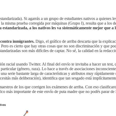
 estandarizada). Si agarrás a un grupo de estudiantes nativos a quienes 
n la misma prueba corregida por máquinas (Grupo I), resulta que a los d
 estandarizada, a los nativos les va sistemáticamente mejor que a l
 contra inmigrantes.
Digo, el gráfico de arriba descarta que la explica
. Pero es cierto que hay otras cosas que no son discriminación y que pod
ndarizadas son más difíciles de captar. No sé, la calidad en la redacció
n racial usando Twitter. Al final del envío te invitaba a hacer un test,
rticular (género, raza). Lo hace a través de asociaciones inconscientes
 una serie bastante larga de características y atributos muy rápidamente 
cesitás más deliberación), identifica que tan sesgado está implícitamente
e maestros de los que corrigen los exámenes de arriba. Con eso clasifica
áfico más importante de este envío de puta madre que no podés parar de l