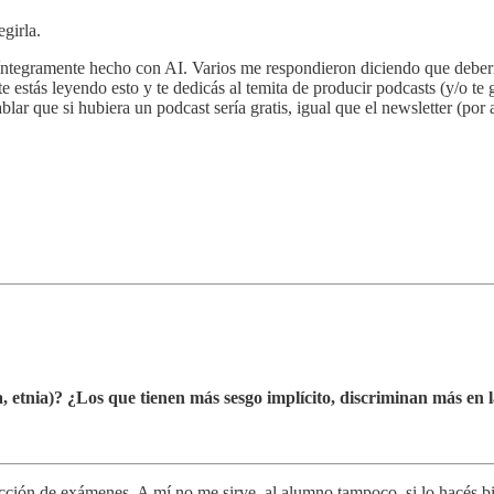
girla.
tegramente hecho con AI. Varios me respondieron diciendo que debería 
te estás leyendo esto y te dedicás al temita de producir podcasts (y/o 
lar que si hubiera un podcast sería gratis, igual que el newsletter (por
, etnia)? ¿Los que tienen más sesgo implícito, discriminan más en l
orrección de exámenes. A mí no me sirve, al alumno tampoco, si lo hacé