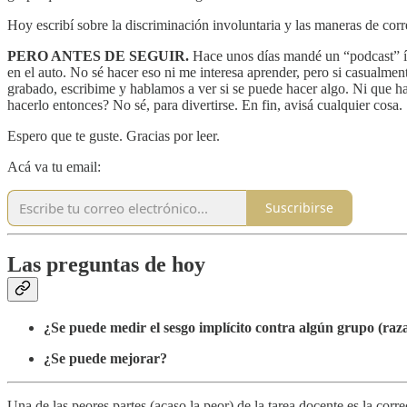
Hoy escribí sobre la discriminación involuntaria y las maneras de corre
PERO ANTES DE SEGUIR.
Hace unos días mandé un “podcast” ín
en el auto. No sé hacer eso ni me interesa aprender, pero si casualmen
grabado, escribime y hablamos a ver si se puede hacer algo. Ni que hab
hacerlo entonces? No sé, para divertirse. En fin, avisá cualquier cosa.
Espero que te guste. Gracias por leer.
Acá va tu email:
Suscribirse
Las preguntas de hoy
¿Se puede medir el sesgo implícito contra algún grupo (raza
¿Se puede mejorar?
Una de las peores partes (acaso la peor) de la tarea docente es la c