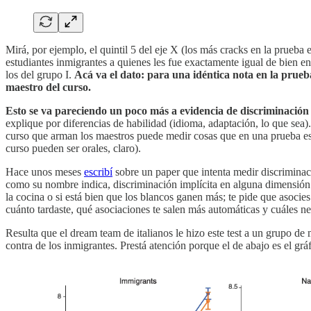
Mirá, por ejemplo, el quintil 5 del eje X (los más cracks en la prueba
estudiantes inmigrantes a quienes les fue exactamente igual de bien e
los del grupo I.
Acá va el dato: para una idéntica nota en la prueba
maestro del curso.
Esto se va pareciendo un poco más a evidencia de discriminación
explique por diferencias de habilidad (idioma, adaptación, lo que sea)
curso que arman los maestros puede medir cosas que en una prueba esta
curso pueden ser orales, claro).
Hace unos meses
escribí
sobre un paper que intenta medir discriminació
como su nombre indica, discriminación implícita en alguna dimensión pa
la cocina o si está bien que los blancos ganen más; te pide que asocies
cuánto tardaste, qué asociaciones te salen más automáticas y cuáles ne
Resulta que el dream team de italianos le hizo este test a un grupo d
contra de los inmigrantes. Prestá atención porque el de abajo es el gr