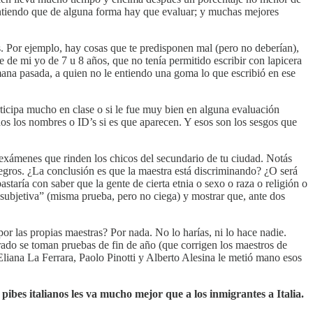
ntiendo que de alguna forma hay que evaluar; y muchas mejores
. Por ejemplo, hay cosas que te predisponen mal (pero no deberían),
 de mi yo de 7 u 8 años, que no tenía permitido escribir con lapicera
mana pasada, a quien no le entiendo una goma lo que escribió en ese
ticipa mucho en clase o si le fue muy bien en alguna evaluación
os los nombres o ID’s si es que aparecen. Y esos son los sesgos que
dos exámenes que rinden los chicos del secundario de tu ciudad. Notás
gros. ¿La conclusión es que la maestra está discriminando? ¿O será
staría con saber que la gente de cierta etnia o sexo o raza o religión o
“subjetiva” (misma prueba, pero no ciega) y mostrar que, ante dos
r las propias maestras? Por nada. No lo harías, ni lo hace nadie.
 grado se toman pruebas de fin de año (que corrigen los maestros de
liana La Ferrara, Paolo Pinotti y Alberto Alesina le metió mano esos
s pibes italianos les va mucho mejor que a los inmigrantes a Italia.