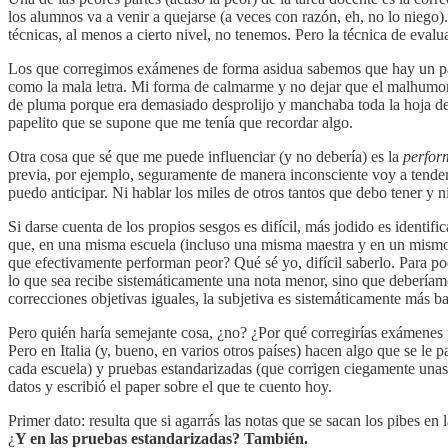
los alumnos va a venir a quejarse (a veces con razón, eh, no lo nieg
técnicas, al menos a cierto nivel, no tenemos. Pero la técnica de eval
Los que corregimos exámenes de forma asidua sabemos que hay un par d
como la mala letra. Mi forma de calmarme y no dejar que el malhumor a
de pluma porque era demasiado desprolijo y manchaba toda la hoja de 
papelito que se supone que me tenía que recordar algo.
Otra cosa que sé que me puede influenciar (y no debería) es la
perfor
previa, por ejemplo, seguramente de manera inconsciente voy a tender 
puedo anticipar. Ni hablar los miles de otros tantos que debo tener y 
Si darse cuenta de los propios sesgos es difícil, más jodido es identif
que, en una misma escuela (incluso una misma maestra y en un mismo 
que efectivamente performan peor? Qué sé yo, difícil saberlo. Para pode
lo que sea recibe sistemáticamente una nota menor, sino que deberíamo
correcciones objetivas iguales, la subjetiva es sistemáticamente más baj
Pero quién haría semejante cosa, ¿no? ¿Por qué corregirías exámenes p
Pero en Italia (y, bueno, en varios otros países) hacen algo que se le
cada escuela) y pruebas estandarizadas (que corrigen ciegamente una
datos y escribió el paper sobre el que te cuento hoy.
Primer dato: resulta que si agarrás las notas que se sacan los pibes en
¿
Y en las pruebas estandarizadas? También.