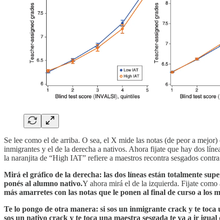
Se lee como el de arriba. O sea, el X mide las notas (de peor a mejor) 
inmigrantes y el de la derecha a nativos. Ahora fijate que hay dos lín
la naranjita de “High IAT” refiere a maestros recontra sesgados contra
Mirá el gráfico de la derecha: las dos líneas están totalmente sup
ponés al alumno nativo.
Y ahora mirá el de la izquierda. Fijate como
más amarretes con las notas que le ponen al final de curso a los m
Te lo pongo de otra manera: si sos un inmigrante crack y te toca u
sos un nativo crack y te toca una maestra sesgada te va a ir igual 