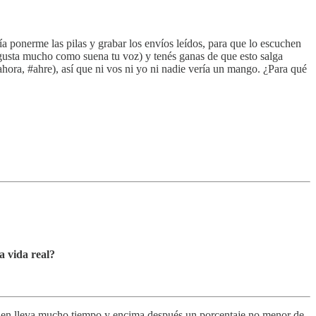
ponerme las pilas y grabar los envíos leídos, para que lo escuchen
te gusta mucho como suena tu voz) y tenés ganas de que esto salga
 ahora, #ahre), así que ni vos ni yo ni nadie vería un mango. ¿Para qué
a vida real?
s bien lleva mucho tiempo y encima después un porcentaje no menor de