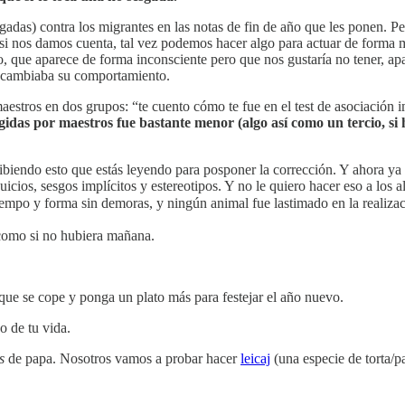
esgadas) contra los migrantes en las notas de fin de año que les ponen.
 si nos damos cuenta, tal vez podemos hacer algo para actuar de forma 
sgo, que aparece de forma inconsciente pero que nos gustaría no tener, 
lo) cambiaba su comportamiento.
maestros en dos grupos: “te cuento cómo te fue en el test de asociación
gidas por maestros fue bastante menor (algo así como un tercio, si 
ribiendo esto que estás leyendo para posponer la corrección. Y ahora 
uicios, sesgos implícitos y estereotipos. Y no le quiero hacer eso a los 
tiempo y forma sin demoras, y ningún animal fue lastimado en la realizac
como si no hubiera mañana.
 que se cope y ponga un plato más para festejar el año nuevo.
o de tu vida.
s
de papa. Nosotros vamos a probar hacer
leicaj
(una especie de torta/pa