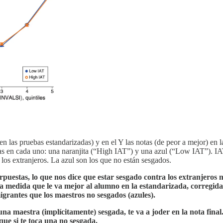
en las pruebas estandarizadas) y en el Y las notas (de peor a mejor) en l
eas en cada uno: una naranjita (“High IAT”) y una azul (“Low IAT”). IAT
 los extranjeros. La azul son los que no están sesgados.
erpuestas, lo que nos dice que estar sesgado contra los extranjeros
a medida que le va mejor al alumno en la estandarizada, corregida
igrantes que los maestros no sesgados (azules).
na maestra (implícitamente) sesgada, te va a joder en la nota final.
que si te toca una no sesgada.