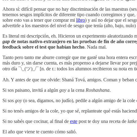
Ahora sí: difícil pensar que no hay discriminación de las maestras (s
tenemos sesgos implícitos de diferente tipo cuando corregimos y que,
sobre esto vas a tener que comprar mi
libro
) y así no dejar que el se
advertirle a los maestros del nivel de sesgo que tenía (alto, bajo, nu
Es literal mi descripción, eh. Hicieron un experimento aleatorizando 
gap
de notas nativo-extranjero en las pruebas de fin de año corre
feedback sobre el test que habían hecho
. Nada mal.
Tanto pero tanto me aburre corregir que me gasté una hora entera esc
más duro y, sin darse cuenta, es más propenso a dejarse llevar por prej
otro día ¯\_(ツ)_/¯ [n. de r.: todos los alumnos recibieron su nota en 
Ah. Y antes de que me olvide: Shaná Tová, amigos. Coman y beban 
Si sos paisano, invitá a algún
goy
a la cena
Roshashana
.
Si sos
goy
(o sea, digamos, no judío), pedile a algún amigo de la cole
Si no tenés amigos de la cole, yo que sé, replanteate qué estás haciend
Si no sabés que cocinar, al final de
este
post te doy una receta de
latke
El año que viene te cuento cómo salió.