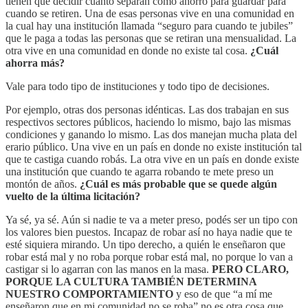
tienen que decidir cuánto separan como ahorro para guardar para
cuando se retiren. Una de esas personas vive en una comunidad en
la cual hay una institución llamada “seguro para cuando te jubiles”
que le paga a todas las personas que se retiran una mensualidad. La
otra vive en una comunidad en donde no existe tal cosa.
¿Cuál
ahorra más?
Vale para todo tipo de instituciones y todo tipo de decisiones.
Por ejemplo, otras dos personas idénticas. Las dos trabajan en sus
respectivos sectores públicos, haciendo lo mismo, bajo las mismas
condiciones y ganando lo mismo. Las dos manejan mucha plata del
erario público. Una vive en un país en donde no existe institución tal
que te castiga cuando robás. La otra vive en un país en donde existe
una institución que cuando te agarra robando te mete preso un
montón de años.
¿Cuál es más probable que se quede algún
vuelto de la última licitación?
Ya sé, ya sé. Aún si nadie te va a meter preso, podés ser un tipo con
los valores bien puestos. Incapaz de robar así no haya nadie que te
esté siquiera mirando. Un tipo derecho, a quién le enseñaron que
robar está mal y no roba porque robar está mal, no porque lo van a
castigar si lo agarran con las manos en la masa.
PERO CLARO,
PORQUE LA CULTURA TAMBIÉN DETERMINA
NUESTRO COMPORTAMIENTO
y eso de que “a mí me
enseñaron que en mi comunidad no se roba” no es otra cosa que