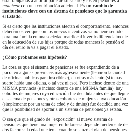
estar obligados a ahorrar parte de su salario y los empleadores a
matchear
con una contribución adicional.
Es un cambio de
instituciones clave con un sistema de pensiones que lo garantiza
el Estado.
Si es cierto que las instituciones afectan el comportamiento, entonces
deberíamos ver que con los nuevos incentivos ya no tiene sentido
para una familia en una sociedad matrilocal invertir diferencialmente
en la educación de sus hijas porque de todas maneras la pensión el
día del retiro la va a pagar el Estado.
¿Cómo probamos esta hipótesis?
La cosa es que el sistema de pensiones se fue expandiendo de a
poco: en algunas provincias más agresivamente (llenaron la ciudad
de oficinas públicas para inscribirse), en otras más lento (si tenías
suerte había una oficina, o tal vez ni eso). Pero incluso dentro de una
MISMA provincia (e incluso dentro de una MISMA familia), hay
cohortes de mujeres cuya educación fue decidida antes de que llegue
el sistema de pensiones y otras cohortes de mujeres cuya educación
(simplemente por un tema de edad y de timing) fue decidida una vez
que la posibilidad de aportar a un sistema de pensiones ya estaba.
O sea que que el grado de “exposición” al nuevo sistema de
pensiones que tiene una mujer en Indonesia depende fuertemente de
dos factores: la edad que tenía cuando se lanzó el plan de pensiones