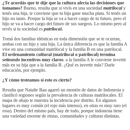
¿Te acordás que te dije que la cultura afecta las decisiones que
tomamos?
Bueno, resulta que si vivís en una sociedad
matrilocal
y
tenés una hija, te conviene que tu hija gane mucha plata. Si tenés un
hijo no tanto. Porque la hija se va a hacer cargo de tu futuro, pero el
hijo se va a hacer cargo del futuro de sus suegros. Lo mismo pero al
revés si tu sociedad es
patrilocal
.
Tomá dos familias idénticas en toda dimensión que se te ocurran,
ambas con un hijo y una hija. La única diferencia es que la familia A
vive en una comunidad matrilocal y la familia B en una patrilocal.
El ordenamiento cultural (matrilocal o patrilocal) termina
setteando
incentivos muy claros
: a la familia A le conviene invertir
más en su hija que a la familia B. ¿Qué es invertir más? Darle
educación, por ejemplo.
¿Y cómo testeamos si esto es cierto?
Resulta que Natalie Bau agarró un montón de datos de Indonesia y
clasificó regiones según la prevalencia de culturas matrilocales. El
mapa de abajo te muestra la incidencia por distrito. En algunos
lugares es muy común (el rojo más intenso), en otras es muy raro (el
rosa). Dentro del mismo país, hay de todo, porque indonesia tiene
una variedad enorme de etnias, comunidades y culturas distintas.