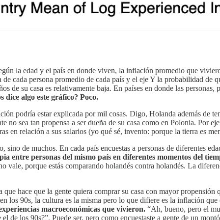
ún la edad y el país en donde viven, la inflación promedio que viviero
da de cada persona promedio de cada país y el eje Y la probabilidad de
ños de su casa es relativamente baja. En países en donde las personas, po
s dice algo este gráfico? Poco.
ación podría estar explicada por mil cosas. Digo, Holanda además de ten
gente no sea tan propensa a ser dueña de su casa como en Polonia. Por e
s en relación a sus salarios (yo qué sé, invento: porque la tierra es m
o, sino de muchos. En cada país encuestas a personas de diferentes eda
pia entre personas del mismo país en diferentes momentos del tiem
 vale, porque estás comparando holandés contra holandés. La diferenci
a que hace que la gente quiera comprar su casa con mayor propensión que
en los 90s, la cultura es la misma pero lo que difiere es la inflación q
s experiencias macroeconómicas que vivieron.
“Ah, bueno, pero el mun
 el de los 90s?”. Puede ser, pero como encuestaste a gente de un montón