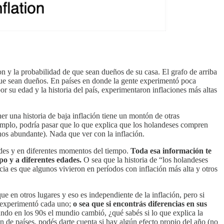
n y la probabilidad de que sean dueños de su casa. El grafo de arriba
 que sean dueños. En países en donde la gente experimentó poca
r su edad y la historia del país, experimentaron inflaciones más altas
er una historia de baja inflación tiene un montón de otras
jemplo, podría pasar que lo que explica que los holandeses compren
enos abundante). Nada que ver con la inflación.
des y en diferentes momentos del tiempo.
Toda esa información te
po y a diferentes edades.
O sea que la historia de “los holandeses
a es que algunos vivieron en períodos con inflación más alta y otros
 en otros lugares y eso es independiente de la inflación, pero si
ue experimentó cada uno;
o sea que si encontrás diferencias en sus
do en los 90s el mundio cambió, ¿qué sabés si lo que explica la
 de países, podés darte cuenta si hay algún efecto propio del año (no