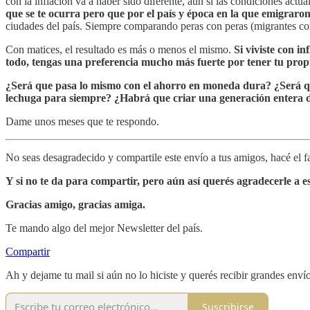
con la inflación va a haber sido diferente, aún si las condiciones actu
que se te ocurra pero que por el país y época en la que emigraron 
ciudades del país. Siempre comparando peras con peras (migrantes con
Con matices, el resultado es más o menos el mismo.
Si viviste con i
todo, tengas una preferencia mucho más fuerte por tener tu propi
¿Será que pasa lo mismo con el ahorro en moneda dura? ¿Será que 
lechuga para siempre? ¿Habrá que criar una generación entera d
Dame unos meses que te respondo.
No seas desagradecido y compartile este envío a tus amigos, hacé el f
Y si no te da para compartir, pero aún así querés agradecerle a es
Gracias amigo, gracias amiga.
Te mando algo del mejor Newsletter del país.
Compartir
Ah y dejame tu mail si aún no lo hiciste y querés recibir grandes env
Suscribirse