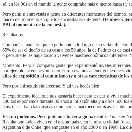
sé, en los 90s en el mundo la gente compraba más o menos casas) y sa
Pero pará: si entrevistás a gente en diferentes momentos del tiempo, 
macro del momento en que los encuestas es diferente
. De nuevo: ten
PBI al momento de la encuesta).
Resultados.
Compará a Juancito, que experimentó a lo largo de su vida inflación 
65% de ser el dueño de su casa a los 50 años, la de Pedrito es de cas
o peor suerte les haya tocado vaivenes macroeconómicos diferentes. 
Momento. Pero al comparar gente que experimentó niveles diferentes de
por ejemplo: si encuestamos en Europa vamos a tener gente que vivi
años de exposición al comunismo (y a otras características de los r
Pero por ahí seguís sin creerme. Y tal vez hacés bien.
El experimento ideal que nos gustaría hacer para testear si vivir much
500 los exponemos durante 30 años a inflación alta y a otros 500 los
país; o sea, bajo las mismas condiciones macroeconómicas, instituciona
Eso no podemos. Pero podemos hacer algo parecido
. Parate en N
Resulta que todos viven en el mismo país y en la misma ciudad (o sea 
Argentina o de Chile, que emigraste en el año 2000 o en 1990. La difer