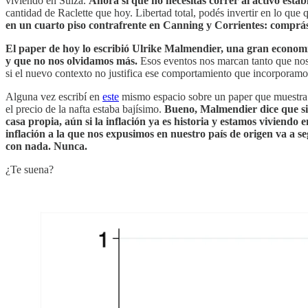
viviendo en Suiza.
Ahora sí que no necesitás correr al activo estab
cantidad de Raclette que hoy. Libertad total, podés invertir en lo que 
en un cuarto piso contrafrente en Canning y Corrientes: comprás
El paper de hoy lo escribió Ulrike Malmendier, una gran economi
y que no nos olvidamos más.
Esos eventos nos marcan tanto que nos
si el nuevo contexto no justifica ese comportamiento que incorporamo
Alguna vez escribí en
este
mismo espacio sobre un paper que muestra q
el precio de la nafta estaba bajísimo.
Bueno, Malmendier dice que si
casa propia, aún si la inflación ya es historia y estamos viviend
inflación a la que nos expusimos en nuestro país de origen va a s
con nada. Nunca.
¿Te suena?