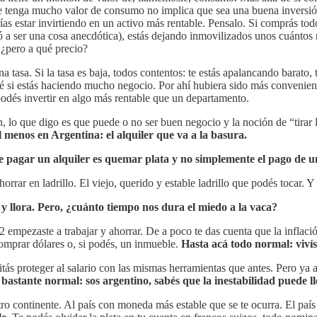
e tenga mucho valor de consumo no implica que sea una buena inversión. 
s estar invirtiendo en un activo más rentable. Pensalo. Si comprás to
 a ser una cosa anecdótica), estás dejando inmovilizados unos cuántos 
, ¿pero a qué precio?
a tasa. Si la tasa es baja, todos contentos: te estás apalancando barato,
o sé si estás haciendo mucho negocio. Por ahí hubiera sido más convenient
 podés invertir en algo más rentable que un departamento.
lo que digo es que puede o no ser buen negocio y la noción de “tirar l
l menos en Argentina: el alquiler que va a la basura.
e pagar un alquiler es quemar plata y no simplemente el pago de u
horrar en ladrillo. El viejo, querido y estable ladrillo que podés tocar. Y
y llora. Pero, ¿cuánto tiempo nos dura el miedo a la vaca?
 empezaste a trabajar y ahorrar. De a poco te das cuenta que la inflaci
comprar dólares o, si podés, un inmueble.
Hasta acá todo normal: vivís
itás proteger al salario con las mismas herramientas que antes. Pero ya 
o bastante normal: sos argentino, sabés que la inestabilidad puede 
tro continente. Al país con moneda más estable que se te ocurra. El país 