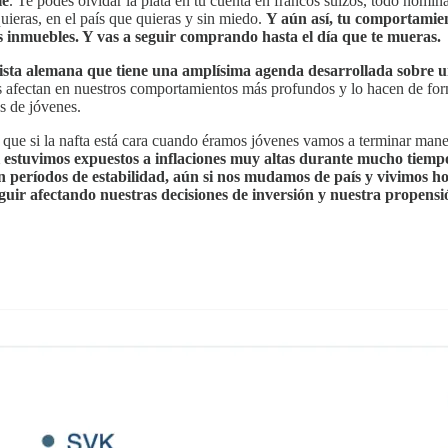
le
. Te podés olvidar la plata en tu cuenta en francos suizos, todo nomi
quieras, en el país que quieras y sin miedo.
Y aún así, tu comportamien
 inmuebles. Y vas a seguir comprando hasta el día que te mueras.
sta alemana que tiene una amplísima agenda desarrollada sobre una
 afectan en nuestros comportamientos más profundos y lo hacen de for
s de jóvenes.
ue si la nafta está cara cuando éramos jóvenes vamos a terminar manej
 estuvimos expuestos a inflaciones muy altas durante mucho tiem
o en períodos de estabilidad, aún si nos mudamos de país y vivimos 
eguir afectando nuestras decisiones de inversión y nuestra propens