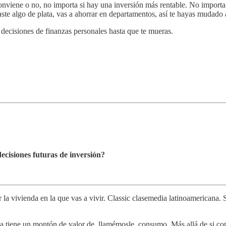
nviene o no, no importa si hay una inversión más rentable. No importa ni
taste algo de plata, vas a ahorrar en departamentos, así te hayas mudado
s decisiones de finanzas personales hasta que te mueras.
decisiones futuras de inversión?
r la vivienda en la que vas a vivir. Classic clasemedia latinoamericana.
sa tiene un montón de valor de, llamémosle, consumo. Más allá de si co