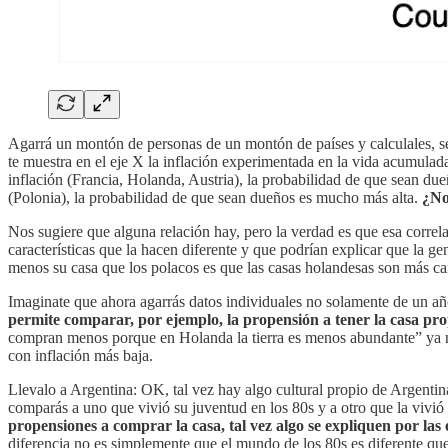
Agarrá un montón de personas de un montón de países y calculales, seg
te muestra en el eje X la inflación experimentada en la vida acumula
inflación (Francia, Holanda, Austria), la probabilidad de que sean due
(Polonia), la probabilidad de que sean dueños es mucho más alta.
¿No
Nos sugiere que alguna relación hay, pero la verdad es que esa correl
características que la hacen diferente y que podrían explicar que la 
menos su casa que los polacos es que las casas holandesas son más cara
Imaginate que ahora agarrás datos individuales no solamente de un añ
permite comparar, por ejemplo, la propensión a tener la casa pro
compran menos porque en Holanda la tierra es menos abundante” ya no
con inflación más baja.
Llevalo a Argentina: OK, tal vez hay algo cultural propio de Argentin
comparás a uno que vivió su juventud en los 80s y a otro que la vivió 
propensiones a comprar la casa, tal vez algo se expliquen por la
diferencia no es simplemente que el mundo de los 80s es diferente que