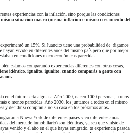
entes experiencias con la inflación, sino porque las condiciones
 misma situación macro (misma inflación o mismo crecimiento del
, experimentó un 15%. Si Juancito tiene una probabilidad de, digamos
ue hayan vivido en diferentes años del mismo país pero que por mejor
s estaban en condiciones macroeconómicas parecidas.
ambién estamos comparando experiencias diferentes con otras cosas,
iene idéntico, igualito, igualito, cuando comparás a gente con
lación.
pia en el futuro sería algo así. Año 2000, nacen 1000 personas, a unos
s más o menos parecidas. Año 2030, los juntamos a todos en el mismo
ces y decidir si compran a no su casa en los próximos años.
igraron a Nueva York de diferentes países y en diferentes años.
icas del mercado inmobiliario) son idénticas, ya sea que viniste de
 hayas venido y el año en el que hayas emigrado, tu experiencia pasada