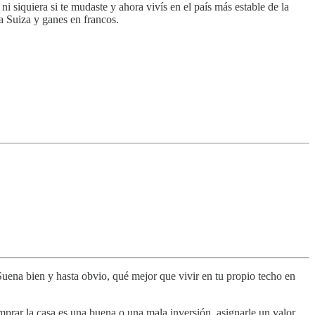
 siquiera si te mudaste y ahora vivís en el país más estable de la
 a Suiza y ganes en francos.
 Suena bien y hasta obvio, qué mejor que vivir en tu propio techo en
mprar la casa es una buena o una mala inversión, asignarle un valor