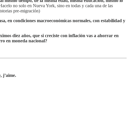
al mismo tiempo, de la misma edad, misma educación, mismo lo
Hacelo no solo en Nueva York, sino en todas y cada una de las
storias pre-migración)
 casa, en condiciones macroeconómicas normales, con estabilidad y
mos diez años, que si creciste con inflación vas a ahorrar en
orro en moneda nacional?
, j’aime.