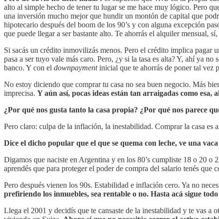
alto al simple hecho de tener tu lugar se me hace muy lógico. Pero qu
una inversión mucho mejor que hundir un montón de capital que podría
hipotecario después del boom de los 90’s y con alguna excepción pasó
que puede llegar a ser bastante alto. Te ahorrás el alquiler mensual, sí
Si sacás un crédito inmovilizás menos. Pero el crédito implica pagar un
pasa a ser tuyo vale más caro. Pero, ¿y si la tasa es alta? Y, ahí ya n
banco. Y con el
downpayment
inicial que te ahorrás de poner tal vez
No estoy diciendo que comprar tu casa no sea buen negocio. Más bien, 
imprecisa.
Y aún así, pocas ideas están tan arraigadas como esa, a
¿Por qué nos gusta tanto la casa propia? ¿Por qué nos parece qu
Pero claro: culpa de la inflación, la inestabilidad. Comprar la casa es a
Dice el dicho popular que el que se quema con leche, ve una vaca 
Digamos que naciste en Argentina y en los 80’s cumpliste 18 o 20 o 22
aprendés que para proteger el poder de compra del salario tenés que 
Pero después vienen los 90s. Estabilidad e inflación cero. Ya no neces
prefiriendo los inmuebles, sea rentable o no. Hasta acá sigue tod
Llega el 2001 y decidís que te cansaste de la inestabilidad y te vas a o