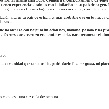
ales son las mismas para todos.
Compará el comportamiento de gente 
tienen experiencias distintas con la inflación en su país de origen.
 migrantes, en el mismo lugar, en el mismo momento, con diferentes hi
nflación alta en tu país de origen, es más probable que en tu nueva
a casa.
no alcanza con bajar la inflación hoy, mañana, pasado y los próxi
e jóvenes que crecen en economías estables para recuperar el ah
avor.
ta comunidad que tanto te dio, podés darle like, me gusta, mi piace
íos como este una vez cada dos semanas: