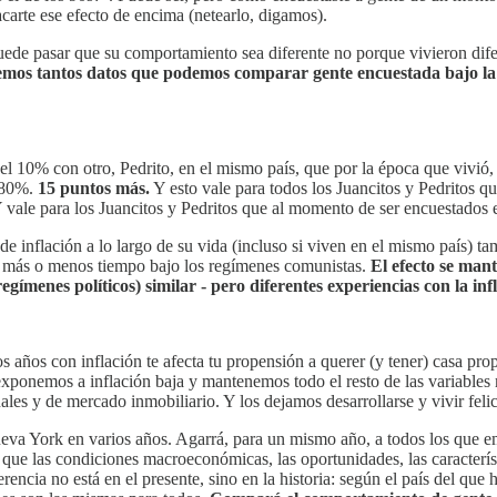
carte ese efecto de encima (netearlo, digamos).
puede pasar que su comportamiento sea diferente no porque vivieron difer
emos tantos datos que podemos comparar gente encuestada bajo la
del 10% con otro, Pedrito, en el mismo país, que por la época que vivió
i 80%.
15 puntos más.
Y esto vale para todos los Juancitos y Pedritos q
Y vale para los Juancitos y Pedritos que al momento de ser encuestado
 inflación a lo largo de su vida (incluso si viven en el mismo país) t
ó más o menos tiempo bajo los regímenes comunistas.
El efecto se mant
egímenes políticos) similar - pero diferentes experiencias con la inf
os años con inflación te afecta tu propensión a querer (y tener) casa pro
 exponemos a inflación baja y mantenemos todo el resto de las variable
les y de mercado inmobiliario. Y los dejamos desarrollarse y vivir feli
ueva York en varios años. Agarrá, para un mismo año, a todos los que em
que las condiciones macroeconómicas, las oportunidades, las característ
encia no está en el presente, sino en la historia: según el país del que