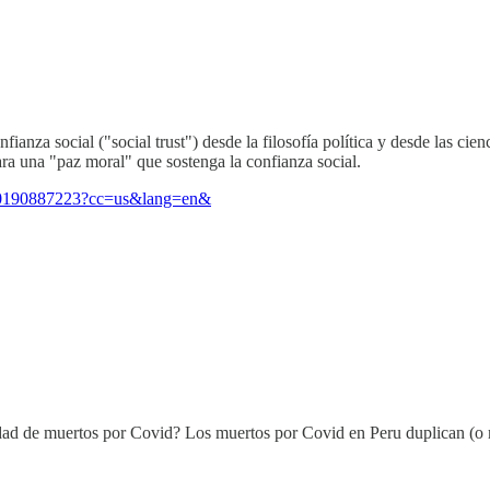
ianza social ("social trust") desde la filosofía política y desde las cie
para una "paz moral" que sostenga la confianza social.
-9780190887223?cc=us&lang=en&
ntidad de muertos por Covid? Los muertos por Covid en Peru duplican (o