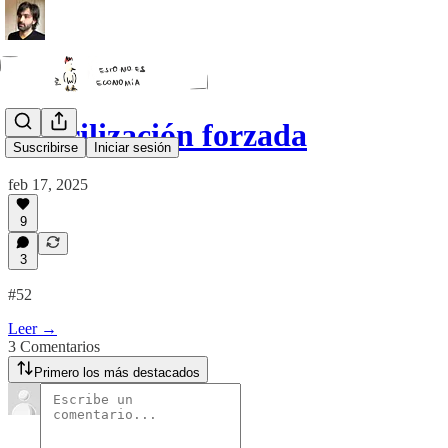
Esterilización forzada
Suscribirse
Iniciar sesión
feb 17, 2025
9
3
#52
Leer →
3 Comentarios
Primero los más destacados