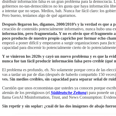
distribuir información falsa es un gran problema para la democracia.
gobiernos no-tan-democráticos no les gusta que haya información libre
a intentar que no sepas. Medios, bah. Nunca fue fácil claro: los gobier
Pero bueno, teníamos algo de qué agarrarnos.
Después llegaron los, digamos, 2000/2010’s y la verdad es que a p
creación de contenido potencialmente informativo, nunca hubo una expo
información, pero fragmentada. Y no es obvio que el fragmento a
poco producto de nuestro propio capricho por formar echo cha
empezó a poner difícil y empezaron a surgir organizaciones para
fact
capacidad para discernir lo potencialmente cierto de lo potencialment
Y se vinieron los 2020s y cayó un nuevo problema y es que la evide
nunca fue tan fácil producir información falsa pero creíble (qué m
El problema es profundo, eh. No solamente porque cerca de las eleccio
vas a tardar un par de días (después de haberlo compartido 150 veces) 
ves. Sin medios creíbles, sin capacidad para separar señal de rui
Cuestión que unos economistas que ustedes ya conocen porque escribí 
alemán de los prestigiosos (el
Süddeutsche Zeitung
) para ponerle un
llama GenAI Misinformation, Trust, and News Consumption: Evidence
Sin repetir y sin soplar: ¿cuál de las dos imágenes de abajo fuer