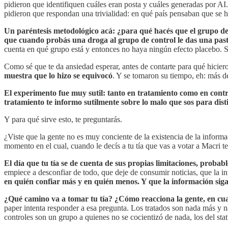
pidieron que identifiquen cuáles eran posta y cuáles generadas por AI
pidieron que respondan una trivialidad: en qué país pensaban que se 
Un paréntesis metodológico acá: ¿para qué hacés que el grupo de
que cuando probás una droga al grupo de control le das una pasti
cuenta en qué grupo está y entonces no haya ningún efecto placebo. 
Como sé que te da ansiedad esperar, antes de contarte para qué hiciero
muestra que lo hizo se equivocó
. Y se tomaron su tiempo, eh: más d
El experimento fue muy sutil: tanto en tratamiento como en contro
tratamiento te informo sutilmente sobre lo malo que sos para dist
Y para qué sirve esto, te preguntarás.
¿Viste que la gente no es muy conciente de la existencia de la informa
momento en el cual, cuando le decís a tu tía que vas a votar a Macri
El día que tu tía se de cuenta de sus propias limitaciones, proba
empiece a desconfiar de todo, que deje de consumir noticias, que la in
en quién confiar más y en quién menos. Y que la información siga
¿Qué camino va a tomar tu tía? ¿Cómo reacciona la gente, en cuan
paper intenta responder a esa pregunta. Los tratados son nada más y 
controles son un grupo a quienes no se cocientizó de nada, los del sta