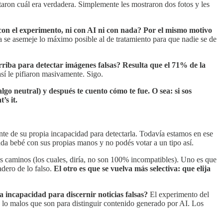
taron cuál era verdadera. Simplemente les mostraron dos fotos y les
con el experimento, ni con AI ni con nada? Por el mismo motivo
a se asemeje lo máximo posible al de tratamiento para que nadie se de
 arriba para detectar imágenes falsas? Resulta que el 71% de la
sí le pifiaron masivamente. Sigo.
go neutral) y después te cuento cómo te fue. O sea: si sos
’s it.
ente de su propia incapacidad para detectarla. Todavía estamos en ese
da bebé con sus propias manos y no podés votar a un tipo así.
s caminos (los cuales, diría, no son 100% incompatibles). Uno es que
adero de lo falso.
El otro es que se vuelva más selectiva: que elija
 incapacidad para discernir noticias falsas?
El experimento del
e lo malos que son para distinguir contenido generado por AI. Los