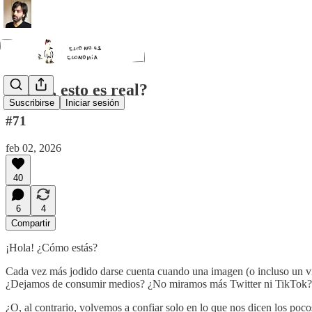
¿Grok, esto es real?
Suscribirse
Iniciar sesión
#71
feb 02, 2026
40
6
4
Compartir
¡Hola! ¿Cómo estás?
Cada vez más jodido darse cuenta cuando una imagen (o incluso un vi
¿Dejamos de consumir medios? ¿No miramos más Twitter ni TikTok?
¿O, al contrario, volvemos a confiar solo en lo que nos dicen los poc