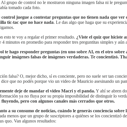
. Al grupo de control no le mostraron ninguna imagen falsa ni le pregun
había tomado cada foto.
 control juegue a contestar preguntas que no tienen nada que ver 
lla tic-tac que no hace nada
. Le das algo que haga que su experienci
Sigamos.
n esto te voy a regalar el primer resultado.
¿Viste el quiz que hiciste
e 4 minutos en promedio para responder tres preguntitas simples y aún a
l te hago responder preguntas (en uno sobre AI, en el otro sobre al
inguir imágenes falsas de imágenes verdaderas. Te concientizó. That
ción falsa? O, mejor dicho, sí es conciente, pero no suele ser tan conci
 te dice que no podés porque vio un video de Mauricio asesinando un pan
blemente deje de mandar el video Macri y el panda.
Y ahí se abren do
formación ya no fluya por su propia imposibilidad de distinguir lo verd
 fluyendo, pero con algunos canales más cerrados que otros.
to a su consumo de noticias, cuándo le generás conciencia sobre la
nada menos que un grupo de suscriptores a quiénes se los concientizó d
tus quo. Van algunos resultados: