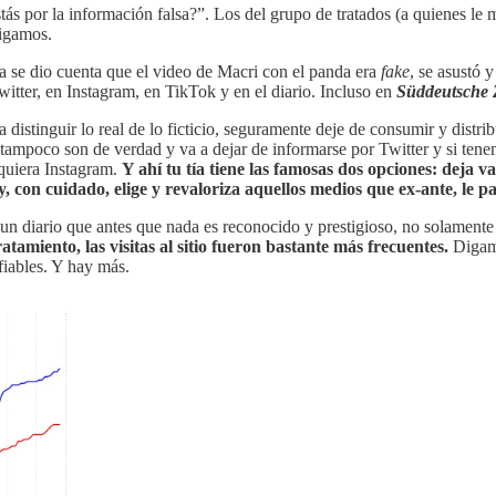
tás por la información falsa?”. Los del grupo de tratados (a quienes l
Sigamos.
a se dio cuenta que el video de Macri con el panda era
fake
, se asustó
itter, en Instagram, en TikTok y en el diario. Incluso en
Süddeutsche 
ta distinguir lo real de lo ficticio, seguramente deje de consumir y dist
 tampoco son de verdad y va a dejar de informarse por Twitter y si ten
iquiera Instagram.
Y ahí tu tía tiene las famosas dos opciones: deja 
, con cuidado, elige y revaloriza aquellos medios que ex-ante, le p
un diario que antes que nada es reconocido y prestigioso, no solamente
atamiento, las visitas al sitio fueron bastante más frecuentes.
Digamo
fiables. Y hay más.