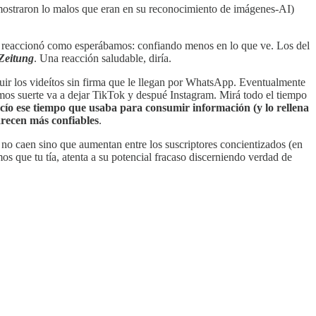
e mostraron lo malos que eran en su reconocimiento de imágenes-AI)
 y reaccionó como esperábamos: confiando menos en lo que ve. Los del
Zeitung
. Una reacción saludable, diría.
ribuir los videítos sin firma que le llegan por WhatsApp. Eventualmente
emos suerte va a dejar TikTok y despué Instagram. Mirá todo el tiempo
vacío ese tiempo que usaba para consumir información (y lo rellena
arecen más confiables
.
 no caen sino que aumentan entre los suscriptores concientizados (en
s que tu tía, atenta a su potencial fracaso discerniendo verdad de