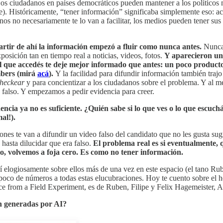
 Los ciudadanos en países democráticos pueden mantener a los políticos
). Históricamente, “tener información” significaba simplemente eso: acc
nos no necesariamente te lo van a facilitar, los medios pueden tener sus
artir de ahí la información empezó a fluir como nunca antes.
Nunca 
sición tan en tiempo real a noticias, videos, fotos.
Y aparecieron un
l que accedés te deje mejor informado que antes: un poco producto
mbers (mirá
acá
).
Y la facilidad para difundir información también traj
checkear
y para concientizar a los ciudadanos sobre el problema. Y al 
e falso. Y empezamos a pedir evidencia para creer.
ncia ya no es suficiente. ¿Quién sabe si lo que ves o lo que escuchá
al!).
nes te van a difundir un video falso del candidato que no les gusta sug
hasta dilucidar que era falso.
El problema real es si eventualmente, q
do, volvemos a foja cero. Es como no tener información.
elogiosamente sobre ellos más de una vez en este espacio (el tano Rub
 poco de números a todas estas elucubraciones. Hoy te cuento sobre el h
 from a Field Experiment, es de Ruben, Filipe y Felix Hagemeister, A
on generadas por AI?