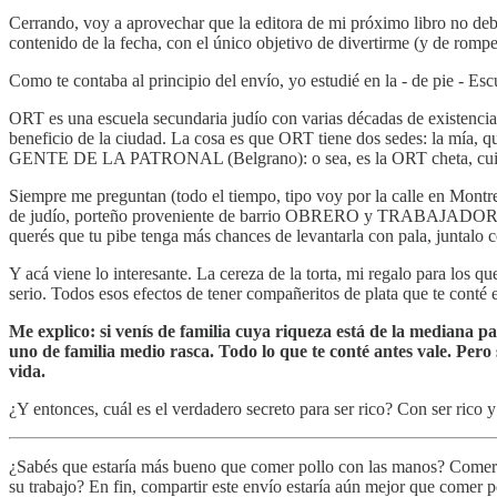
Cerrando, voy a aprovechar que la editora de mi próximo libro no debe 
contenido de la fecha, con el único objetivo de divertirme (y de romp
Como te contaba al principio del envío, yo estudié en la - de pie - 
ORT es una escuela secundaria judío con varias décadas de existencia;
beneficio de la ciudad. La cosa es que ORT tiene dos sedes: la mí
GENTE DE LA PATRONAL (Belgrano): o sea, es la ORT cheta, cuic
Siempre me preguntan (todo el tiempo, tipo voy por la calle en Mont
de judío, porteño proveniente de barrio OBRERO y TRABAJADOR, suelo
querés que tu pibe tenga más chances de levantarla con pala, juntalo c
Y acá viene lo interesante. La cereza de la torta, mi regalo para los 
serio. Todos esos efectos de tener compañeritos de plata que te conté 
Me explico: si venís de familia cuya riqueza está de la mediana 
uno de familia medio rasca. Todo lo que te conté antes vale. Per
vida.
¿Y entonces, cuál es el verdadero secreto para ser rico? Con ser rico y
¿Sabés que estaría más bueno que comer pollo con las manos? Comer po
su trabajo? En fin, compartir este envío estaría aún mejor que comer p