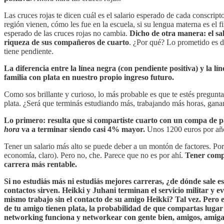
Las cruces rojas te dicen cuál es el salario esperado de cada conscrip
región vienen, cómo les fue en la escuela, si su lengua materna es el fi
esperado de las cruces rojas no cambia.
Dicho de otra manera: el sal
riqueza de sus compañeros de cuarto
. ¿Por qué? Lo prometido es 
tiene pendiente.
La diferencia entre la línea negra (con pendiente positiva) y la l
familia con plata en nuestro propio ingreso futuro.
Como sos brillante y curioso, lo más probable es que te estés pregunt
plata. ¿Será que terminás estudiando más, trabajando más horas, gan
Lo primero: resulta que si compartiste cuarto con un compa de pa
hora
va a terminar siendo casi 4% mayor.
Unos 1200 euros por año 
Tener un salario más alto se puede deber a un montón de factores. Por
economía, claro). Pero no, che. Parece que no es por ahí.
Tener compa
carrera más rentable.
Si no estudiás más ni estudiás mejores carreras, ¿de dónde sale 
contactos sirven. Heikki y Juhani terminan el servicio militar y
mismo trabajo sin el contacto de su amigo Heikki? Tal vez. Pero e
de tu amigo tienen plata, la probabilidad de que compartas lug
networking funciona y networkear con gente bien, amigos, amiga