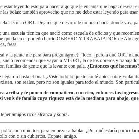
estar leyendo esto para hacer algo que le encanta que haga: desviar el 
er las bolas; también aprovecho que no me debe estar leyendo para usar 
Escuela Técnica ORT. Dejame que desarrolle un poco hacia donde voy, p
 una escuela técnica que nació como escuela de oficios y que recomiend
a, que queda en el porteño barrio OBRERO Y TRABAJADOR de Almagro y
a, fresa.
real y la gente me para para preguntarme): “loco, ¿pero a qué ORT mand
 recomendar que vayan a MÍ ORT, la de los obreros y trabajadores. Pe
on familias de gente que la levante con pala.
¿Entonces qué hacemos
que llegaron hasta el final. ¿Viste todo lo que te conté antes sobre Finl
existen, son reales, pero no son iguales para todo el mundo. Son particu
para arriba y te ponen de compañero a un rico, entonces tus ingres
o si venís de familia cuya riqueza está de la mediana para abajo, 
 tener amigos ricos alcanza y sobra.
llo con cubiertos, para empezar a hablar. ¿Por qué estaría particularm
ollo con o sin cubiertos. Copate, amigo.