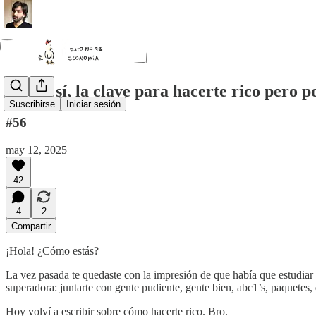
Ahora sí, la clave para hacerte rico pero p
Suscribirse
Iniciar sesión
#56
may 12, 2025
42
4
2
Compartir
¡Hola! ¿Cómo estás?
La vez pasada te quedaste con la impresión de que había que estudiar e
superadora: juntarte con gente pudiente, gente bien, abc1’s, paquetes
Hoy volví a escribir sobre cómo hacerte rico. Bro.