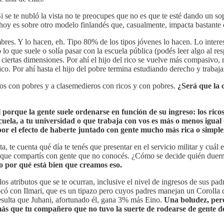
e te nubló la vista no te preocupes que no es que te esté dando un sopo
oy es sobre otro modelo finlandés que, casualmente, impacta bastante en
mbres. Y lo hacen, eh. Tipo 80% de los tipos jóvenes lo hacen. Lo interes
o que suele o solía pasar con la escuela pública (podés leer algo al re
n ciertas dimensiones. Por ahí el hijo del rico se vuelve más compasivo,
rico. Por ahí hasta el hijo del pobre termina estudiando derecho y trabaja
ricos con pobres y a clasemedieros con ricos y con pobres.
¿Será que la 
orque la gente suele ordenarse en función de su ingreso: los ricos
uela, a tu universidad o que trabaja con vos es más o menos igual 
or el efecto de haberte juntado con gente mucho más rica o simplem
, te cuenta qué día te tenés que presentar en el servicio militar y cuál 
 que compartís con gente que no conocés. ¿Cómo se decide quién due
to por qué está bien que creamos eso.
los atributos que se te ocurran, inclusive el nivel de ingresos de sus pad
tocó con Ilmari, que es un tipazo pero cuyos padres manejan un Corolla
resulta que Juhani, afortunado él, gana 3% más Eino.
Una boludez, per
ás que tu compañero que no tuvo la suerte de rodearse de gente de 