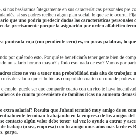
to, si nos basáramos íntegramente en sus características personales pre-
nlandés, si sus padres reciben algún plan social, lo que se te ocurra. Fi
ario que uno podría predecir dadas las características personales d
deuda:
precisamente porque la asignación por orden alfabético term
ínea punteada roja (con pendiente cero) es, en pocas palabras, lo qu
ando por qué todo esto. Por qué te beneficiaría tener gente bien de com
ando un salario horario mayor? ¿Todo eso, nada de eso? Vamos por part
dres ricos no vas a tener una probabilidad más alta de trabajar, n
más de salario que si hubieras compartido cuarto con uno de padres má
 ejemplo, puede ser que compartir cuarto con un rico te haya incentivad
ñeros de cuarto proveniente de familias ricas no aumenta demasia
ese extra salarial? Resulta que Juhani terminó muy amigo de su com
 eventualmente terminan trabajando en la empresa de los amigos del
se contacto algún valor debe tener; tal vez lo ayude a entrar y as
ar de trabajo (o sea, empresa) con tu amigo unos años más tarde e
s, garpa.