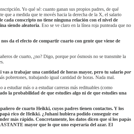
conscripción. Yo qué sé: cuanto ganan sus propios padres, de qué
jate que a medida que te movés hacia la derecha de la X, el salario
e cada conscripto no tiene ninguna relación con el nivel de
ina siendo aleatoria
. Eso se ve claro en la línea roja punteada que no
e nos da el efecto de compartir cuarto con gente que viene de
pañeros de cuarto, ¿no? Digo, porque por ósmosis no se transmite la
es.
i vas a trabajar una cantidad de horas mayor, pero tu salario
por
s pobretones, trabajando igual cantidad de horas. Nada mal.
o a estudiar más o a estudiar carreras más redituables (como
do la probabilidad de que estudies algo ni de que estudies una
pañero de cuarto Heikki, cuyos padres tienen contactos. Y los
 papá rico de Heikki. ¿Juhani hubiera podido conseguir ese
cender más rápido. Concretamente, los datos dicen que si los papás
s BASTANTE mayor que lo que uno esperaría del azar. El