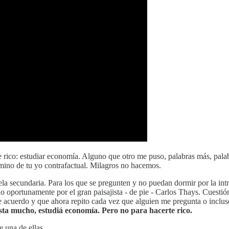
e rico: estudiar economía. Alguno que otro me puso, palabras más, palab
ino de tu yo contrafactual. Milagros no hacemos.
a secundaria. Para los que se pregunten y no puedan dormir por la intri
do oportunamente por el gran paisajista - de pie - Carlos Thays. Cues
acuerdo y que ahora repito cada vez que alguien me pregunta o incluso
lesta mucho, estudiá economía. Pero no para hacerte rico.
 una de ellas.