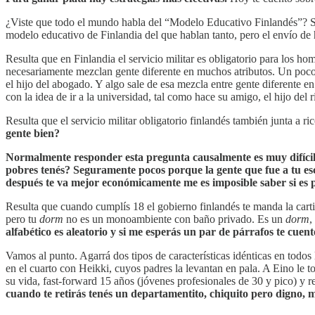
¿Viste que todo el mundo habla del “Modelo Educativo Finlandés”? Si s
modelo educativo de Finlandia del que hablan tanto, pero el envío de h
Resulta que en Finlandia el servicio militar es obligatorio para los ho
necesariamente mezclan gente diferente en muchos atributos. Un poco l
el hijo del abogado. Y algo sale de esa mezcla entre gente diferente e
con la idea de ir a la universidad, tal como hace su amigo, el hijo del 
Resulta que el servicio militar obligatorio finlandés también junta a 
gente bien?
Normalmente responder esta pregunta causalmente es muy difícil p
pobres tenés? Seguramente pocos porque la gente que fue a tu esc
después te va mejor económicamente me es imposible saber si es p
Resulta que cuando cumplís 18 el gobierno finlandés te manda la cartita
pero tu
dorm
no es un monoambiente con baño privado. Es un
dorm
,
alfabético es aleatorio y si me esperás un par de párrafos te cuen
Vamos al punto. Agarrá dos tipos de características idénticas en todos 
en el cuarto con Heikki, cuyos padres la levantan en pala. A Eino le 
su vida, fast-forward 15 años (jóvenes profesionales de 30 y pico) y 
cuando te retirás tenés un departamentito, chiquito pero digno, m