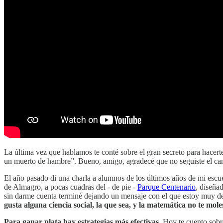
La última vez que hablamos te conté sobre el gran secreto para hacert
un muerto de hambre”. Bueno, amigo, agradecé que no seguiste el cam
El año pasado di una charla a alumnos de los últimos años de mi escuel
de Almagro, a pocas cuadras del - de pie -
Parque Centenario
, diseña
sin darme cuenta terminé dejando un mensaje con el que estoy muy de 
gusta alguna ciencia social, la que sea, y la matemática no te mo
Para ganar plata hay estrategias más efectivas.
Hoy te cuento sobre